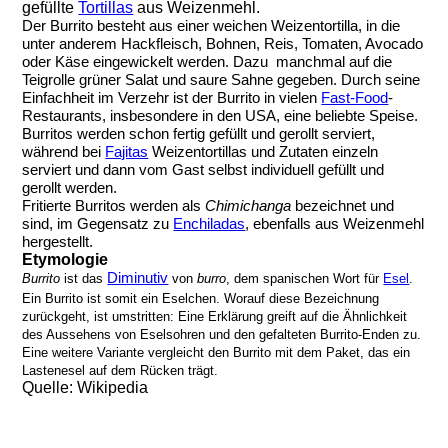
gefüllte
Tortillas
aus Weizenmehl.
Der Burrito besteht aus einer weichen Weizentortilla, in die
unter anderem Hackfleisch, Bohnen, Reis, Tomaten, Avocado
oder Käse eingewickelt werden. Dazu manchmal auf die
Teigrolle grüner Salat und saure Sahne gegeben. Durch seine
Einfachheit im Verzehr ist der Burrito in vielen
Fast-Food
-
Restaurants, insbesondere in den USA, eine beliebte Speise.
Burritos werden schon fertig gefüllt und gerollt serviert,
während bei
Fajitas
Weizentortillas und Zutaten einzeln
serviert und dann vom Gast selbst individuell gefüllt und
gerollt werden.
Fritierte Burritos werden als
Chimichanga
bezeichnet und
sind, im Gegensatz zu
Enchiladas
, ebenfalls aus Weizenmehl
hergestellt.
Etymologie
Diminutiv
Burrito
ist das
von
burro
, dem spanischen Wort für
Esel
.
Ein Burrito ist somit ein Eselchen. Worauf diese Bezeichnung
zurückgeht, ist umstritten: Eine Erklärung greift auf die Ähnlichkeit
des Aussehens von Eselsohren und den gefalteten Burrito-Enden zu.
Eine weitere Variante vergleicht den Burrito mit dem Paket, das ein
Lastenesel auf dem Rücken trägt.
Quelle: Wikipedia